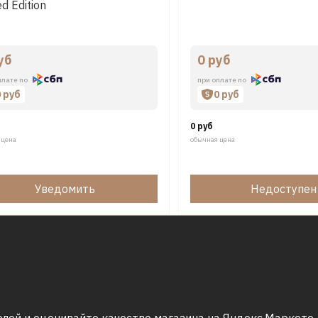
ed Edition
уб
0 руб
плате по
при оплате по
0 руб
0 руб
0 руб
 цена
обычная цена
Уведомить
Недоступен