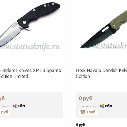
Hinderer Knives XM18 Spanto
Нож Navajo Dervish Kni
dition Limited
Edition
уб
0 руб
плате по
при оплате по
0 руб
0 руб
0 руб