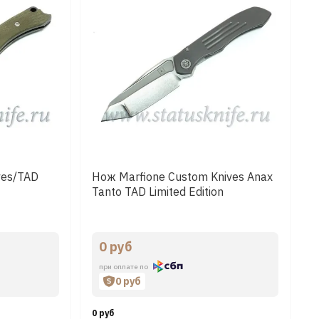
ves/TAD
Нож Marfione Custom Knives Anax
Tanto TAD Limited Edition
0 руб
при оплате по
0 руб
0 руб