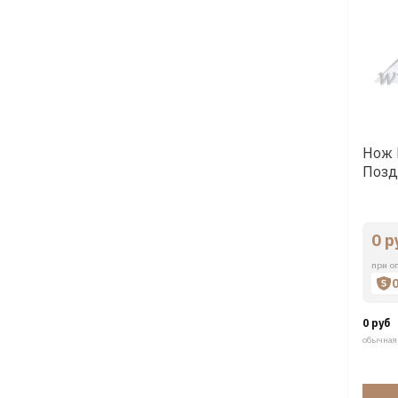
Нож 
Позд
0 р
при о
0 руб
обычная