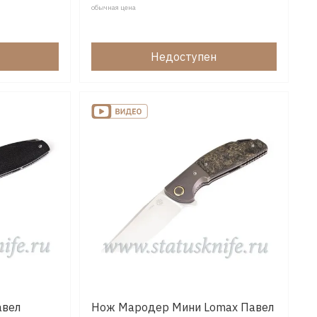
обычная цена
Недоступен
авел
Нож Мародер Мини Lomax Павел