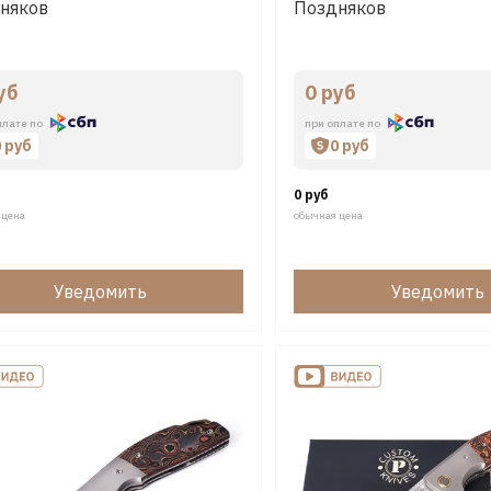
няков
Поздняков
уб
0 руб
плате по
при оплате по
0 руб
0 руб
0 руб
 цена
обычная цена
Уведомить
Уведомить