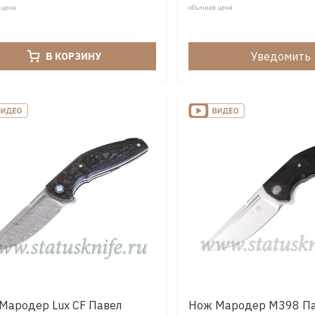
 цена
обычная цена
Уведомить
В КОРЗИНУ
Мародер Lux CF Павел
Нож Мародер M398 П