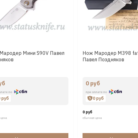
Мародер Мини S90V Павел
Нож Мародер M398 fat
няков
Павел Поздняков
уб
0 руб
плате по
при оплате по
0 руб
0 руб
0 руб
 цена
обычная цена