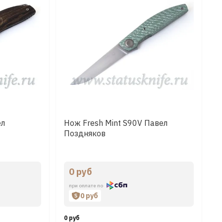
ел
Нож Fresh Mint S90V Павел
Поздняков
0 руб
при оплате по
0 руб
0 руб