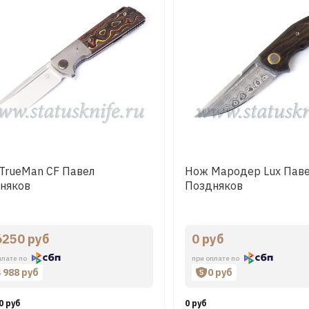
TrueMan CF Павел
Нож Мародер Lux Пав
няков
Поздняков
6250 руб
0 руб
плате по
при оплате по
4 988 руб
0 руб
0 руб
0 руб