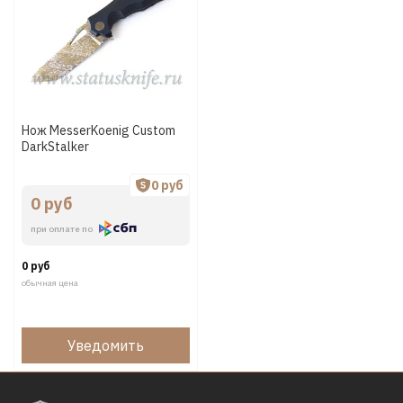
Нож MesserKoenig Custom
DarkStalker
0 руб
0 руб
при оплате по
0 руб
обычная цена
Уведомить