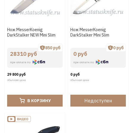
Нож MesserKoenig
Нож MesserKoenig
DarkStalker NEW Mini Slim
DarkStalker Mini Slim
850 руб
0 руб
28310 руб
0 руб
при оплате по
при оплате по
29 800 руб
0 руб
обычная цена
обычная цена
Недоступен
В КОРЗИНУ