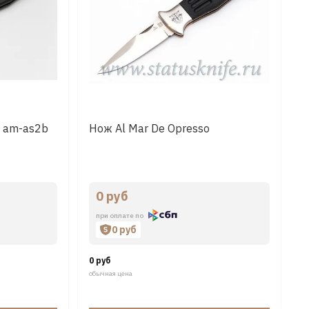
" am-as2b
Нож Al Mar De Opresso
0 руб
при оплате по
0 руб
0 руб
обычная цена