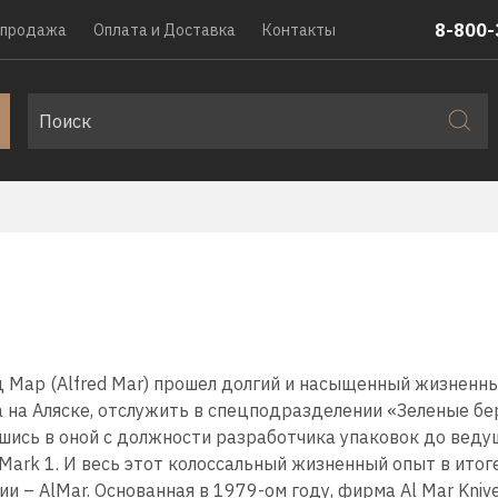
8-800-
спродажа
Оплата и Доставка
Контакты
 Мар (Alfred Mar) прошел долгий и насыщенный жизненный
а на Аляске, отслужить в спецподразделении «Зеленые бе
шись в оной с должности разработчика упаковок до веду
 Mark 1. И весь этот колоссальный жизненный опыт в ито
ии – AlMar. Основанная в 1979-ом году, фирма
Al Mar Kniv