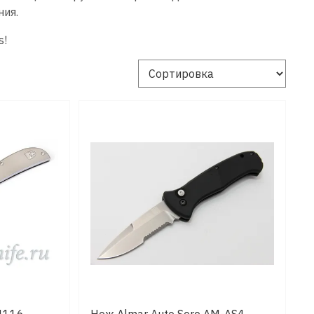
ния.
s
!
 4116
Нож Almar Auto Sere AM-AS4