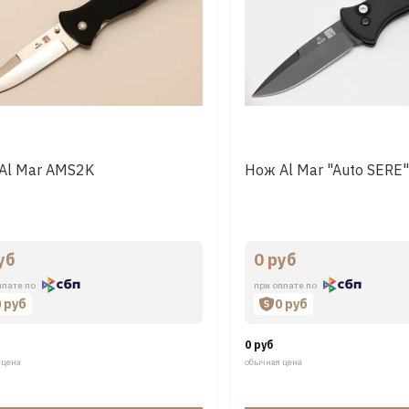
Al Mar AMS2K
Нож Al Mar "Auto SERE
уб
0 руб
плате по
при оплате по
0 руб
0 руб
0 руб
 цена
обычная цена