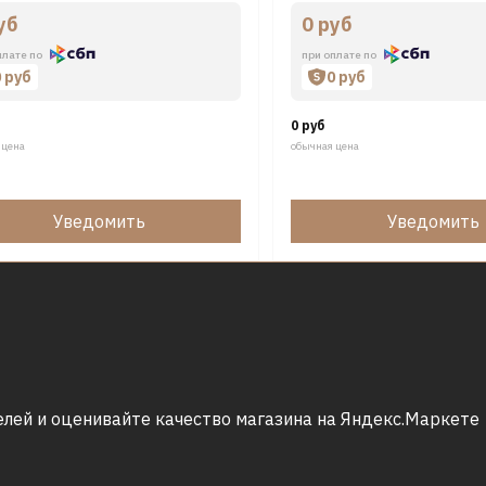
уб
0 руб
плате по
при оплате по
0 руб
0 руб
0 руб
 цена
обычная цена
Уведомить
Уведомить