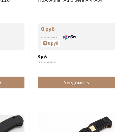
0 руб
при оплате по
0 руб
0 руб
обычная цена
Уведомить
У