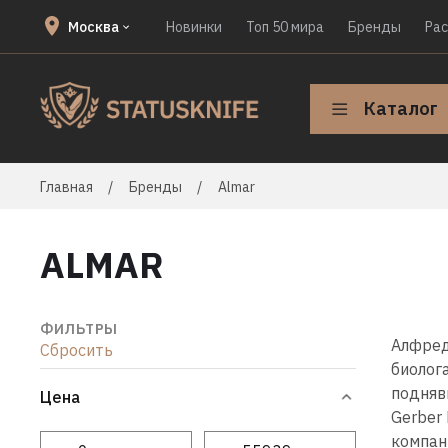
Москва
Новинки
Топ 50 мира
Бренды
Ра
Каталог
Главная
Бренды
Almar
ALMAR
ФИЛЬТРЫ
Алфред
Сбросить
биолог
подняв
Цена
Gerber
компан