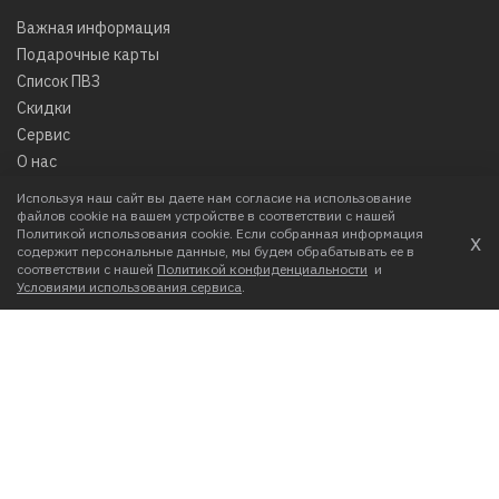
Важная информация
Подарочные карты
Список ПВЗ
Скидки
Сервис
О нас
Используя наш сайт вы даете нам согласие на использование
МОЙ АККАУНТ
файлов cookie на вашем устройстве в соответствии с нашей
Политикой использования cookie. Если собранная информация
х
содержит персональные данные, мы будем обрабатывать ее в
Вход в личный кабинет
соответствии с нашей
Политикой конфиденциальности
и
Корзина
Условиями использования сервиса
.
СЕРВИС
Написать нам
Режим работы