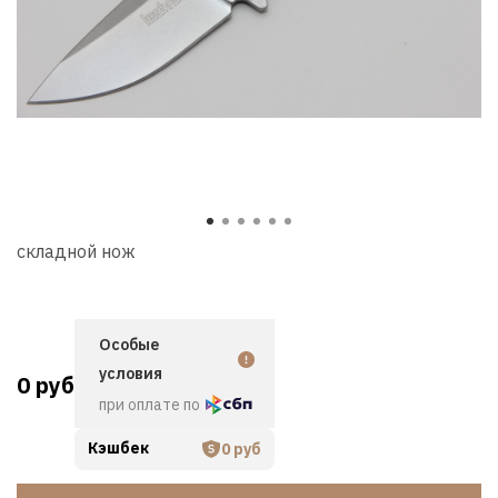
Tap to expand
складной нож
Особые
условия
0 руб
при оплате по
Кэшбек
0 руб