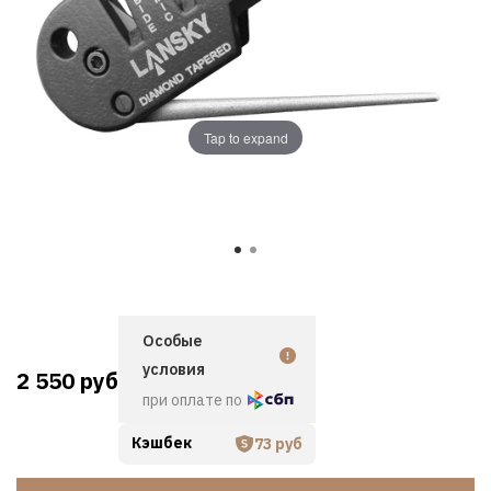
Tap to expand
Особые
условия
2 550 руб
при оплате по
Кэшбек
73 руб