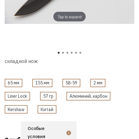
Tap to expand
складной нож
65 мм
155 мм
58-59
2 мм
Liner Lock
57 гр
Алюминий, карбон
Kershaw
Китай
Особые
условия