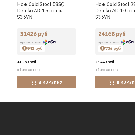
Нож Cold Steel 58SQ
Нож Cold Steel 
Demko AD-15 сталь
Demko AD-10 ст
S35VN
S35VN
31426 руб
24168 руб
при оплате по
при оплате по
943 руб
726 руб
33 080 руб
25 440 руб
обычная цена
обычная цена
В КОРЗИНУ
В КОРЗ