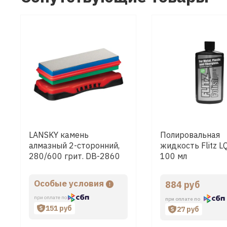
LANSKY камень
Полировальная
алмазный 2-сторонний,
жидкость Flitz 
280/600 грит. DB-2860
100 мл
Особые условия
884 руб
при оплате по
при оплате по
151 руб
27 руб