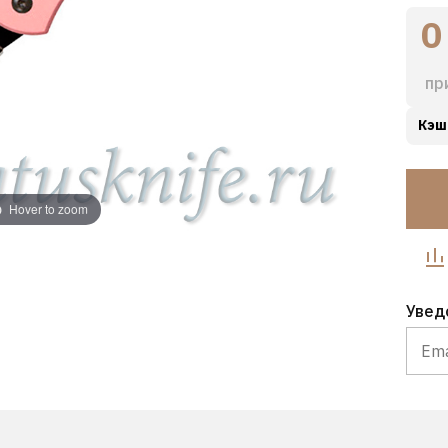
0
пр
Кэш
Hover to zoom
Увед