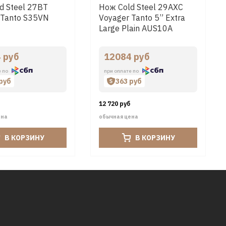
d Steel 27BT
Нож Cold Steel 29AXC
 Tanto S35VN
Voyager Tanto 5” Extra
Large Plain AUS10A
 руб
12084 руб
е по
при оплате по
 руб
363 руб
12 720 руб
ена
обычная цена
В КОРЗИНУ
В КОРЗИНУ