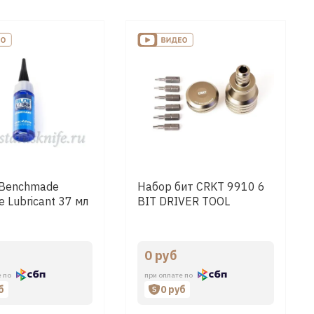
 Benchmade
Набор бит CRKT 9910 6
e Lubricant 37 мл
BIT DRIVER TOOL
0 руб
е по
при оплате по
б
0 руб