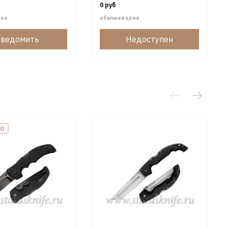
0 руб
ена
обычная цена
Уведомить
Недоступен