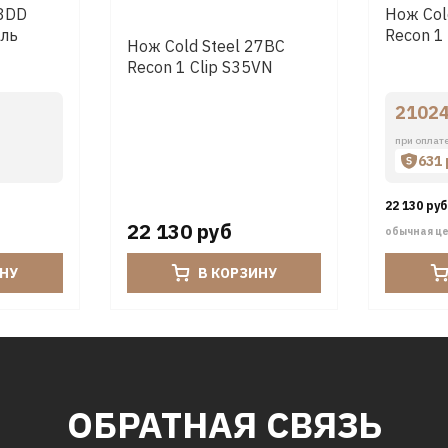
28DD
Нож Col
аль
Recon 1
Нож Cold Steel 27BC
Recon 1 Clip S35VN
21024
при оплат
631
22 130 руб
22 130 руб
обычная ц
ИНУ
В КОРЗИНУ
ОБРАТНАЯ СВЯЗЬ