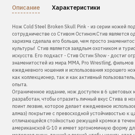
Описание
Характеристики
Нож
Cold Steel Broken Skull
Pink - из серии ножей п
сотрудничестве со Стивом Остином.
Стив является о
харизма сделала его больше, чем просто знаменитос
культуры!
Стив является заядлым охотником и тури
искусств.
Его подкаст - Стив Остин Show - достиг о
знаменитостей из мира ММА, Pro Wrestling, фильмов
ежедневного ношения и использования хорошего но
как коллекционер, так и как активный пользователь
опыта.
Ограниченное издание, нож доступен в 6 цветовых 
разработан, чтобы отразить личный вкус Стива в но
поинт лезвие, которое делает ежедневное использ
алмаз) покрытие с превосходной устойчивостью к ца
отличающейся стойкостью режущей кромки в течен
американской G-10 и имеет эргономичную форму для
материал очень тонкий и легкий, чтобы носить этот 