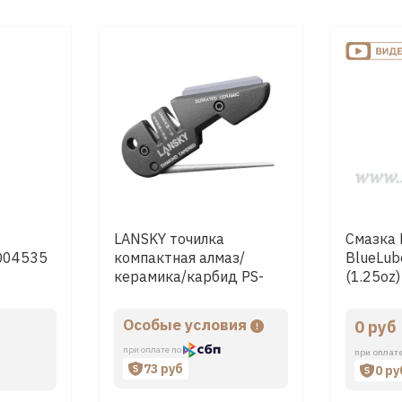
LANSKY точилка
Смазка
LQ04535
компактная алмаз/
BlueLub
керамика/карбид PS-
(1.25oz)
MED01
Особые условия
0 руб
при оплате по
при оплат
73 руб
0 ру