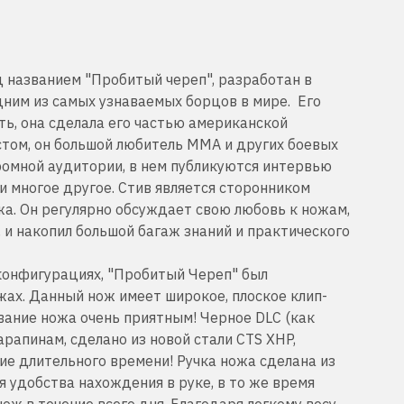
од названием "Пробитый череп",
разработан в
дним из самых узнаваемых борцов в мире.
Его
ть, она сделала его частью американской
стом, он большой любитель ММА и других боевых
громной аудитории, в нем публикуются интервью
 и многое другое.
Стив является сторонником
жа.
Он регулярно обсуждает свою любовь к ножам,
, и накопил большой багаж знаний и практического
конфигурациях, "Пробитый Череп" был
жах.
Данный нож имеет широкое, плоское клип-
ование ножа очень приятным!
Черное DLC (как
рапинам, сделано из новой стали CTS XHP,
ие длительного времени!
Ручка ножа сделана из
 удобства нахождения в руке, в то же время
нож в течение всего дня.
Благодаря легкому весу