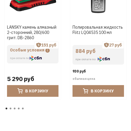
LANSKY камень алмазный
Полировальная жидкость
2-сторонний, 280/600
Flitz LQ04535 100 мл
грит. DB-2860
151 руб
27 руб
Особые условия
884 руб
при оплате по
при оплате по
930 руб
5 290 руб
обычная цена
В КОРЗИНУ
В КОРЗИНУ