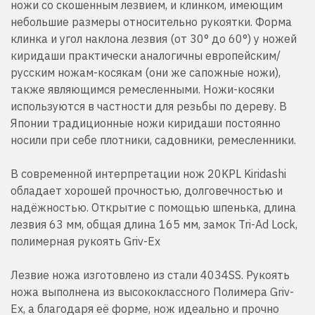
ножи со скошенным лезвием, и клинком, имеющим
небольшие размеры относительно рукоятки. Форма
клинка и угол наклона лезвия (от 30° до 60°) у ножей
киридаши практически аналогичны европейским/
русским ножам-косякам (они же сапожные ножи),
также являющимся ремесленными. Ножи-косяки
используются в частности для резьбы по дереву. В
Японии традиционные ножи киридаши постоянно
носили при себе плотники, садовники, ремесленники.
В современной интерпретации нож 20KPL Kiridashi
обладает хорошей прочностью, долговечностью и
надёжностью. Открытие с помощью шпенька, длина
лезвия 63 мм, общая длина 165 мм, замок Tri-Ad Lock,
полимерная рукоять Griv-Ex
Лезвие ножа изготовлено из стали 4034SS. Рукоять
ножа выполнена из высококлассного Полимера Griv-
Ex, а благодаря её форме, нож идеально и прочно