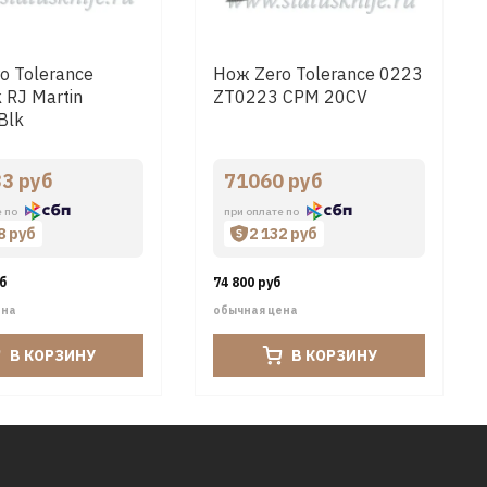
o Tolerance
Нож Zero Tolerance 0223
 RJ Martin
ZT0223 CPM 20CV
Blk
3 руб
71060 руб
е по
при оплате по
8 руб
2 132 руб
уб
74 800 руб
ена
обычная цена
В КОРЗИНУ
В КОРЗИНУ