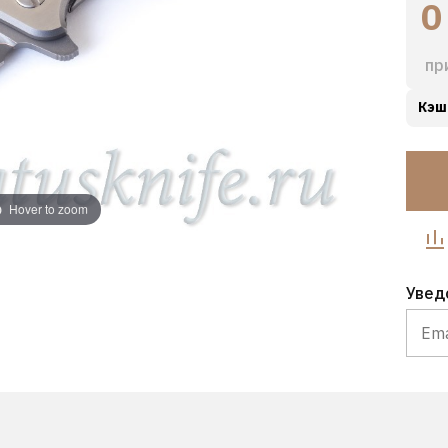
0
пр
Кэш
Hover to zoom
Увед