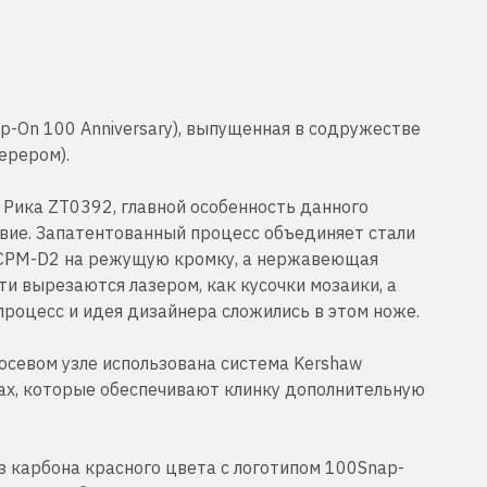
-On 100 Anniversary), выпущенная в содружестве
ерером).
 Рика ZT0392, главной особенность данного
вие. Запатентованный процесс объединяет стали
ил CPM-D2 на режущую кромку, а нержавеющая
и вырезаются лазером, как кусочки мозаики, а
процесс и идея дизайнера сложились в этом ноже.
 осевом узле использована система Kershaw
ках, которые обеспечивают клинку дополнительную
з карбона красного цвета с логотипом 100Snap-