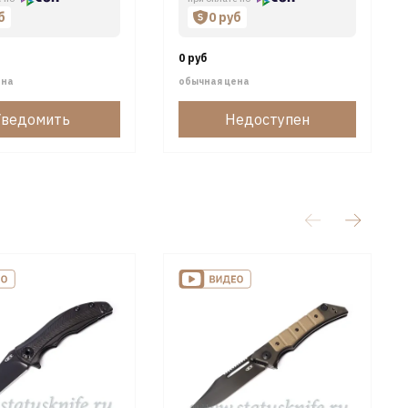
б
0 руб
0 руб
ена
обычная цена
Уведомить
Недоступен