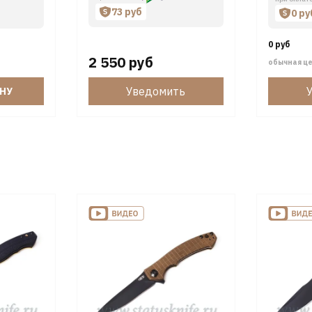
73 руб
0 ру
0 руб
2 550 руб
обычная ц
Уведомить
ИНУ