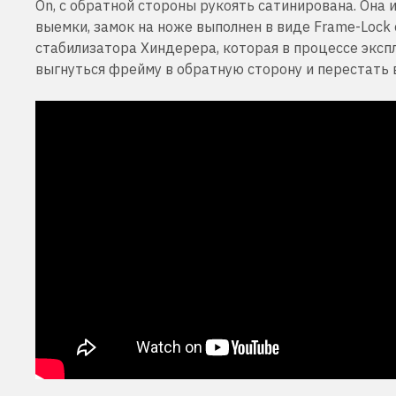
On, с обратной стороны рукоять сатинирована. Он
выемки, замок на ноже выполнен в виде Frame-Lock
стабилизатора Хиндерера, которая в процессе экспл
выгнуться фрейму в обратную сторону и перестать