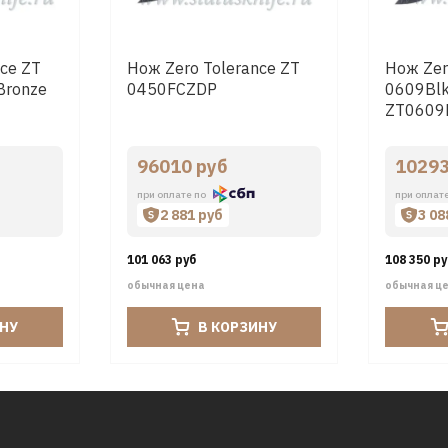
ce ZT
Нож Zero Tolerance ZT
Нож Zer
Bronze
0450FCZDP
0609Blk
ZT0609
96010 руб
10293
при оплате по
при оплат
2 881 руб
3 08
101 063 руб
108 350 р
обычная цена
обычная ц
ИНУ
В КОРЗИНУ