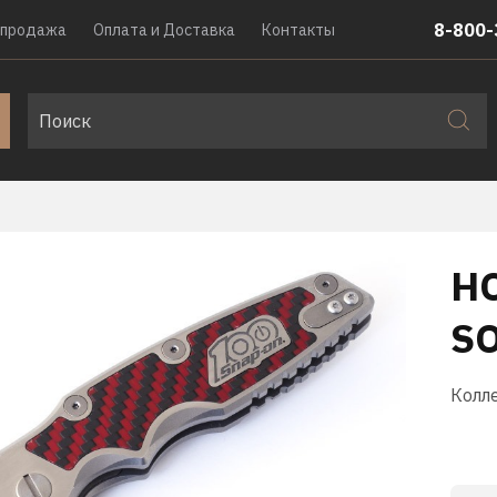
8-800-
спродажа
Оплата и Доставка
Контакты
Н
S
Колл