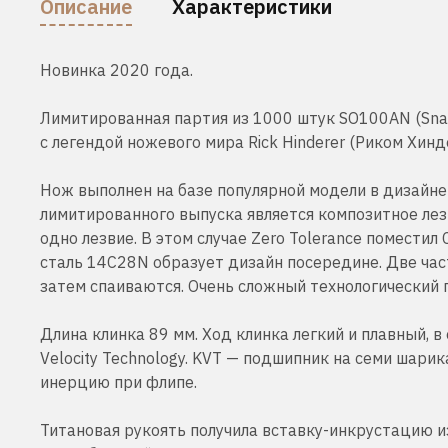
Описание
Характеристики
Новинка 2020 года.
Лимитированная партия из 1000 штук SO100AN (Snap
с легендой ножевого мира Rick Hinderer (Риком Хинд
Нож выполнен на базе популярной модели в дизайне
лимитированного выпуска является композитное лез
одно лезвие. В этом случае Zero Tolerance помест
сталь 14C28N образует дизайн посередине. Две част
затем спаиваются. Очень сложный технологический 
Длина клинка 89 мм. Ход клинка легкий и плавный, в
Velocity Technology. KVT — подшипник на семи шари
инерцию при флипе.
Титановая рукоять получила вставку-инкрустацию и