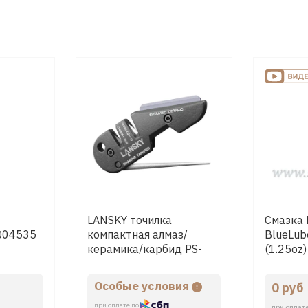
LANSKY точилка
Смазка
LQ04535
компактная алмаз/
BlueLub
керамика/карбид PS-
(1.25oz)
MED01
Особые условия
0 руб
при оплате по
при оплат