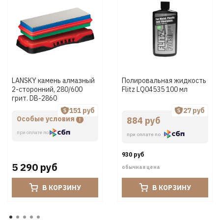
LANSKY камень алмазный
Полировальная жидкость
2-сторонний, 280/600
Flitz LQ04535 100 мл
грит. DB-2860
151 руб
27 руб
Особые условия
884 руб
при оплате по
при оплате по
930 руб
5 290 руб
обычная цена
В КОРЗИНУ
В КОРЗИНУ