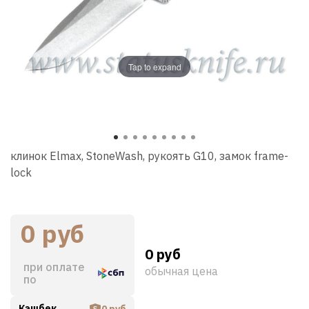
Tap to expand
клинок Elmax, StoneWash, рукоять G10, замок frame-
lock
0 руб
0 руб
при оплате
обычная цена
по
Кэшбек
0 руб