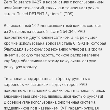
Zero Tolerance 0427 в новом стиле с использованием
новейших технологий, таких как тонкая настройка
замка
Tuned DETENT System ™ (TDS)
.
Великолепный 107 мм композитный клинок состоит
из 2 сталей, на верхней части 154СМ с PVD
покрытием и двутоновым сатином, а на режущей
кромке использована топовая сталь
CTS-XHP, которая
благодаря
высокому содержанию углерода и хрома
имеет высокую твердость, т
онкое распределение
карбида обеспечивает этому ножу очень острую
режущую кромку.
Титановая анодированная в бронзу рукоять с
карбоновыми вставками с двух сторон, PVD
покрытием, титановый фрейм-лок, титановая клипса,
алюминиевый спейсер, являющийся частью рукояти!
В осевом узле использована фирменная система
подшипников под названием KVT, гарантирующая