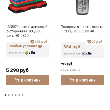
LANSKY камень алмазный
Полировальная жидкость
2-сторонний, 280/600
Flitz LQ04535 100 мл
грит. DB-2860
151 руб
27 руб
Особые условия
884 руб
при оплате по
при оплате по
930 руб
5 290 руб
обычная цена
В КОРЗИНУ
В КОРЗИНУ