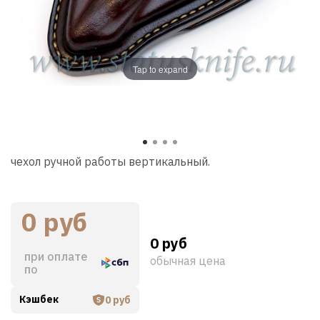
Tap to expand
чехол ручной работы вертикальный.
0 руб
0 руб
при оплате
обычная цена
по
Кэшбек
0 руб