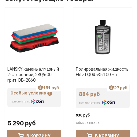
LANSKY камень алмазный
Полировальная жидкость
2-сторонний, 280/600
Flitz LQ04535 100 мл
грит. DB-2860
151 руб
27 руб
Особые условия
884 руб
при оплате по
при оплате по
930 руб
5 290 руб
обычная цена
В КОРЗИНУ
В КОРЗИНУ