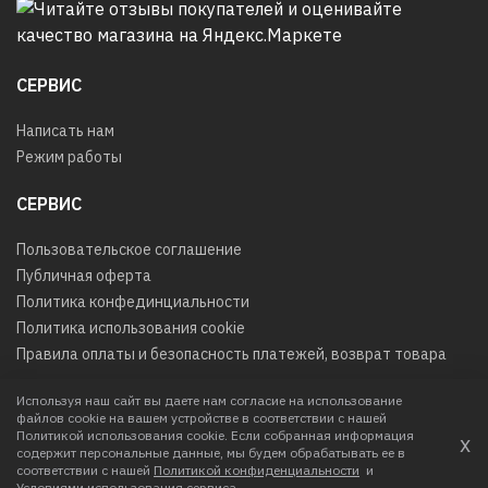
СЕРВИС
Написать нам
Режим работы
СЕРВИС
Пользовательское соглашение
Публичная оферта
Политика конфединциальности
Политика использования cookie
Правила оплаты и безопасность платежей, возврат товара
Используя наш сайт вы даете нам согласие на использование
файлов cookie на вашем устройстве в соответствии с нашей
© 2026
Любое использование контента без письменного
Политикой использования cookie. Если собранная информация
х
разрешения запрещено
содержит персональные данные, мы будем обрабатывать ее в
соответствии с нашей
Политикой конфиденциальности
и
Интернет-магазин создан в IIG
Условиями использования сервиса
.