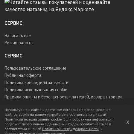
СЕРВИС
Написать нам
Режим работы
СЕРВИС
Пользовательское соглашение
Публичная оферта
Политика конфединциальности
Политика использования cookie
Правила оплаты и безопасность платежей, возврат товара
Используя наш сайт вы даете нам согласие на использование
файлов cookie на вашем устройстве в соответствии с нашей
© 2026
Любое использование контента без письменного
Политикой использования cookie. Если собранная информация
х
разрешения запрещено
содержит персональные данные, мы будем обрабатывать ее в
соответствии с нашей
Политикой конфиденциальности
и
Интернет-магазин создан в IIG
Условиями использования сервиса
.