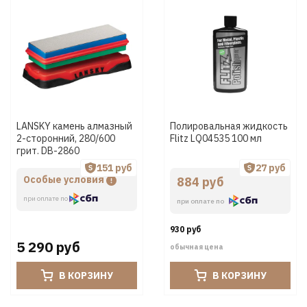
LANSKY камень алмазный
Полировальная жидкость
2-сторонний, 280/600
Flitz LQ04535 100 мл
грит. DB-2860
151 руб
27 руб
Особые условия
884 руб
при оплате по
при оплате по
930 руб
5 290 руб
обычная цена
В КОРЗИНУ
В КОРЗИНУ