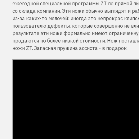
ежегодной специальной программы ZT по прямой л
со склада компании. Эти ножи обычно выглядят и ра
из-за каких-то мелочей: иногда это непрокрас клип
пользователю дефекты, которые совершенно не вли
результате эти ножи формально имеют ограниченну
продаются по более низкой стоимости. Нож поставля
ножи ZT. Запасная пружина ассиста - в подарок.