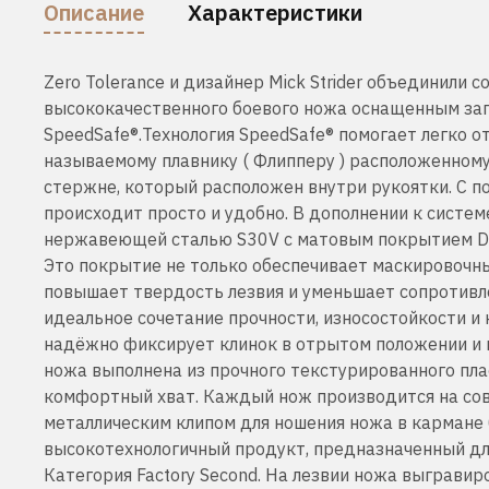
Описание
Характеристики
Zero Tolerance и дизайнер Mick Strider объединили 
высококачественного боевого ножа оснащенным за
SpeedSafe®.Технология SpeedSafe® помогает легко 
называемому плавнику ( Флипперу ) расположенному
стержне, который расположен внутри рукоятки. С 
происходит просто и удобно. В дополнении к систе
нержавеющей сталью S30V с матовым покрытием DLC 
Это покрытие не только обеспечивает маскировочны
повышает твердость лезвия и уменьшает сопротивле
идеальное сочетание прочности, износостойкости и
надёжно фиксирует клинок в отрытом положении и п
ножа выполнена из прочного текстурированного пла
комфортный хват. Каждый нож производится на со
металлическим клипом для ношения ножа в кармане бр
высокотехнологичный продукт, предназначенный дл
Категория Factory Second. На лезвии ножа выгравир