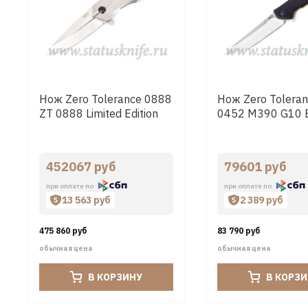
Нож Zero Tolerance 0888
Нож Zero Toleran
ZT 0888 Limited Edition
0452 М390 G10 
452067 руб
79601 руб
при оплате по
при оплате по
13 563 руб
2 389 руб
475 860 руб
83 790 руб
обычная цена
обычная цена
В КОРЗИНУ
В КОРЗ