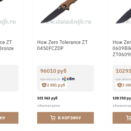
ce ZT
Нож Zero Tolerance ZT
Нож Zer
Bronze
0450FCZDP
0609Blk
ZT0609
96010 руб
10293
при оплате по
при оплат
2 881 руб
3 08
101 063 руб
108 350 р
обычная цена
обычная ц
ИНУ
В КОРЗИНУ