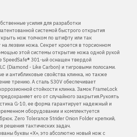
собственные усилия для разработки
патентованной системой быстрого открытия
открыть нож толчком по штифту или так
 на лезвии ножа. Секрет кроется в торсионном
помощью этой системы открытие ножа одной рукой
ме SpeedSafe® 301-ый оснащен твердой
(Diamond - Like Carbon) и тигровыми полосами.
е и антибликовые свойства клинка, но также
ние трению. А сталь S30V обеспечивает
 коррозионной стойкости клинка. Замок FrameLock
редохраняет его от случайного закрытия.Рукоять
стика G-10, ее форма гарантирует надежный и
временном оборудовании и комплектуется
юк. Zero Tolerance Strider Onion Folder крепкий,
я решения тактических задач.
ованы буквы «X», это абсолютно новый нож с