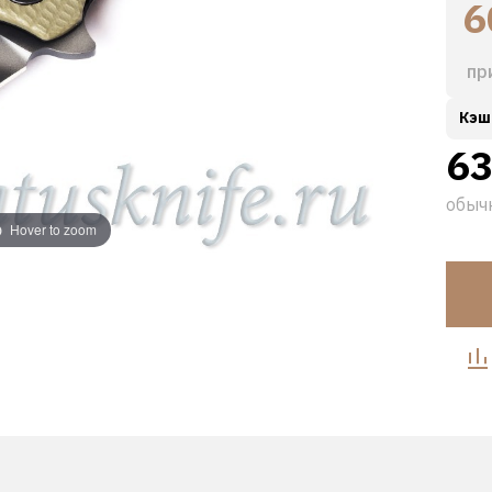
6
пр
Кэш
63
обыч
Hover to zoom