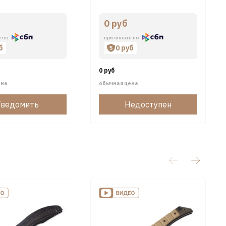
0 руб
е по
при оплате по
б
0 руб
0 руб
ена
обычная цена
Уведомить
Недоступен