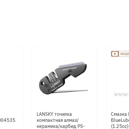
LANSKY точилка
Смазка
LQ04535
компактная алмаз/
BlueLub
керамика/карбид PS-
(1.25oz)