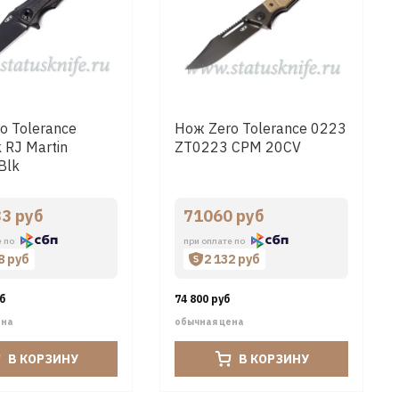
o Tolerance
Нож Zero Tolerance 0223
 RJ Martin
ZT0223 CPM 20CV
Blk
3 руб
71060 руб
е по
при оплате по
8 руб
2 132 руб
уб
74 800 руб
ена
обычная цена
В КОРЗИНУ
В КОРЗИНУ