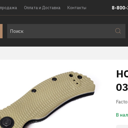
8-800-
спродажа
Оплата и Доставка
Контакты
Н
03
Facto
В на