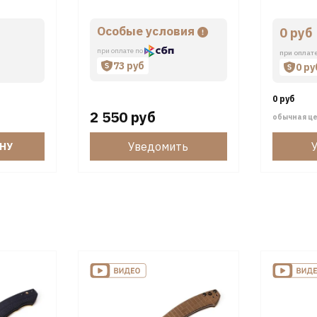
MED01
Особые условия
0 руб
при оплате по
при оплат
73 руб
0 ру
0 руб
2 550 руб
обычная ц
Уведомить
ИНУ