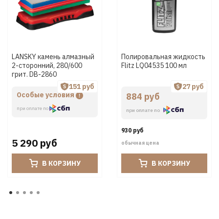
LANSKY камень алмазный
Полировальная жидкость
2-сторонний, 280/600
Flitz LQ04535 100 мл
грит. DB-2860
151 руб
27 руб
Особые условия
884 руб
при оплате по
при оплате по
930 руб
5 290 руб
обычная цена
В КОРЗИНУ
В КОРЗИНУ