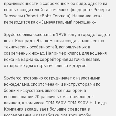
промышленности в современном её виде, одного из
первых создателей тактических фолдеров - Роберта
Терзуолы (Robert «Bob» Terzuola). Название ножа
переводится как «Замечательный помощник».
Spyderco была основана в 1978 году в городе Голден,
штат Колорадо. Эта компания создала множество
технических особенностей, используемых в
современных ножах. Например клипса для ношения
ножа на кармане, серрейторная заточка лезвия,
отверстие для открытия клинка и другое.
Spyderco постоянно сотрудничает с известными
ножеделами, спортсменами и инструкторами по
боевым искусствам, является пионером в
использовании 20 различных материалов для
клинков, в том числе CPM-S60V, CPM-S90V, H-1 и др.
Компания вкладывает большие средства в
исследования и разработки для того, чтобы