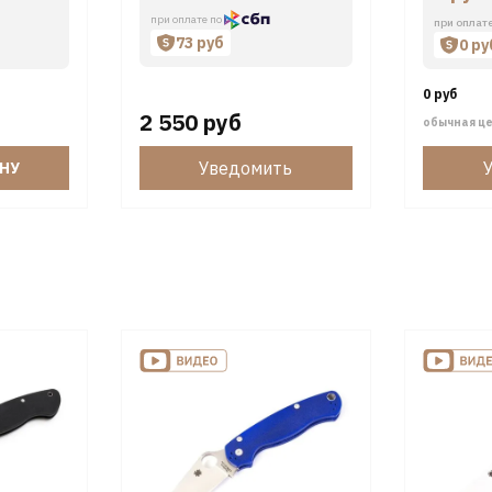
при оплате по
при оплат
73 руб
0 ру
0 руб
2 550 руб
обычная ц
Уведомить
ИНУ