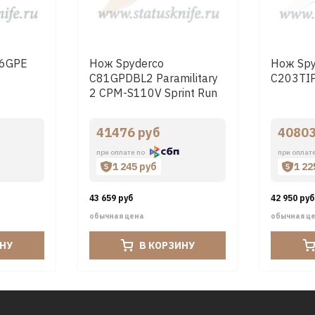
36GPE
Нож Spyderco
Нож Spy
C81GPDBL2 Paramilitary
C203TI
2 CPM-S110V Sprint Run
G10
41476 руб
40803
при оплате по
при оплат
1 245 руб
1 22
43 659 руб
42 950 руб
обычная цена
обычная ц
ИНУ
В КОРЗИНУ