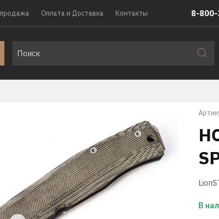
8-800-
спродажа
Оплата и Доставка
Контакты
Артик
Н
S
LionS
В на