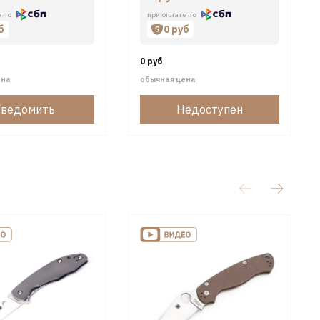
е по
при оплате по
б
0 руб
0 руб
ена
обычная цена
Уведомить
Недоступен