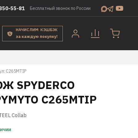
350-55-81
Бесплатный звонок по России
НАЧИСЛИМ КЭШБЭК
за каждую покупку!
ул:
C265MTIP
ОЖ SPYDERCO
PYMYTO C265MTIP
TEEL Collab
личии