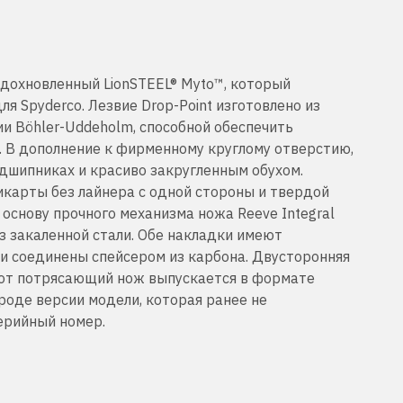
вдохновленный LionSTEEL® Myto™, который
я Spyderco. Лезвие Drop-Point изготовлено из
 Böhler-Uddeholm, способной обеспечить
. В дополнение к фирменному круглому отверстию,
одшипниках и красиво закругленным обухом.
икарты без лайнера с одной стороны и твердой
 основу прочного механизма ножа Reeve Integral
 из закаленной стали. Обе накладки имеют
 соединены спейсером из карбона. Двусторонняя
Этот потрясающий нож выпускается в формате
 роде версии модели, которая ранее не
ерийный номер.