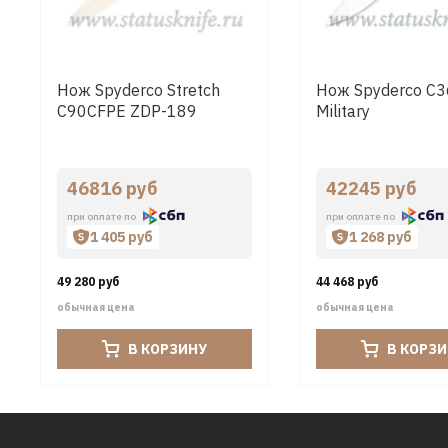
Нож Spyderco Stretch
Нож Spyderco C
C90CFPE ZDP-189
Military
46816 руб
42245 руб
при оплате по
при оплате по
1 405 руб
1 268 руб
49 280 руб
44 468 руб
обычная цена
обычная цена
В КОРЗИНУ
В КОРЗ