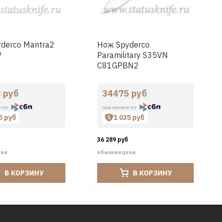
derco Mantra2
Нож Spyderco
P
Paramilitary S35VN
C81GPBN2
 руб
34475 руб
е по
при оплате по
5 руб
1 035 руб
36 289 руб
ена
обычная цена
В КОРЗИНУ
В КОРЗИНУ