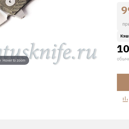
9
пр
Кэш
10
обыч
Hover to zoom