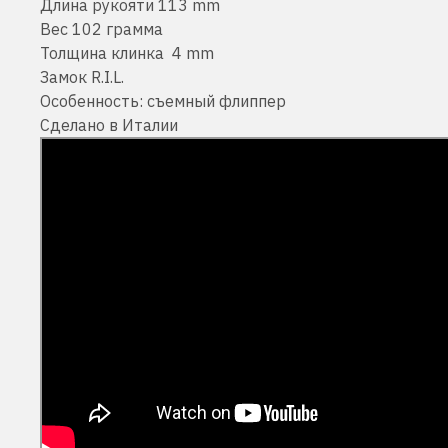
Длина рукояти 113 mm
Вес 102 грамма
Толщина клинка 4 mm
Замок R.I.L.
Особенность: съемный флиппер
Сделано в Италии