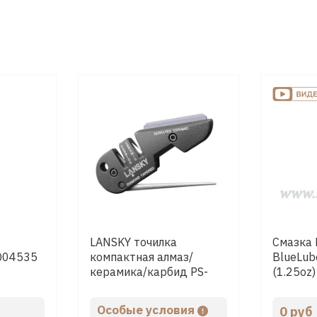
LANSKY точилка
Смазка
LQ04535
компактная алмаз/
BlueLub
керамика/карбид PS-
(1.25oz)
MED01
Особые условия
0 руб