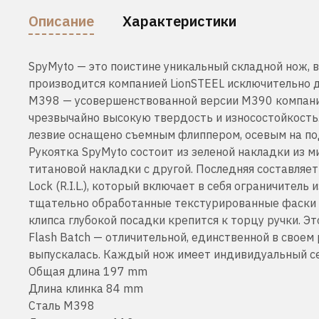
Описание
Характеристики
SpyMyto — это поистине уникальный складной нож, 
производится компанией LionSTEEL исключительно дл
M398 — усовершенствованной версии M390 компании
чрезвычайно высокую твердость и износостойкость
лезвие оснащено съемным флиппером, осевым ​​на п
Рукоятка SpyMyto состоит из зеленой накладки из м
титановой накладки с другой. Последняя составляет
Lock (R.I.L.), который включает в себя ограничитель
тщательно обработанные текстурированные фаски и
клипса глубокой посадки крепится к торцу ручки. 
Flash Batch — отличительной, единственной в своем
выпускалась. Каждый нож имеет индивидуальный с
Общая длина 197 mm
Длина клинка 84 mm
Сталь M398