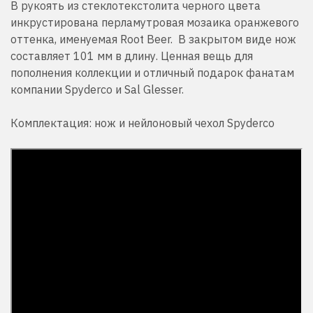
В рукоять из стеклотекстолита черного цвета
инкрустирована перламутровая мозаика оранжевого
оттенка, именуемая Root Beer. В закрытом виде нож
составляет 101 мм в длину. Ценная вещь для
пополнения коллекции и отличный подарок фанатам
компании Spyderco и Sal Glesser.
Комплектация: нож и нейлоновый чехол Spyderco