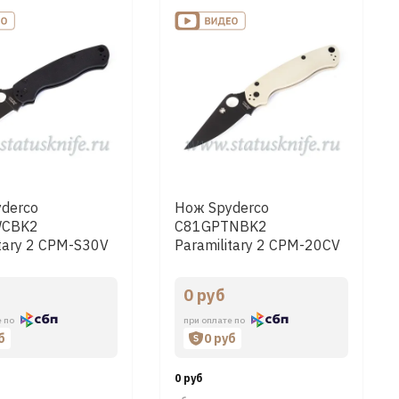
derco
Нож Spyderco
WCBK2
C81GPTNBK2
itary 2 CPM-S30V
Paramilitary 2 CPM-20CV
10 Wharncliffe
Tan G-10
0 руб
е по
при оплате по
б
0 руб
0 руб