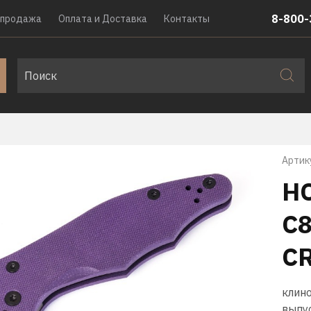
8-800-
спродажа
Оплата и Доставка
Контакты
Артик
Н
C
C
клино
выпу