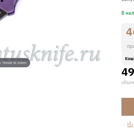
В на
4
пр
Кэш
Hover to zoom
49
обыч