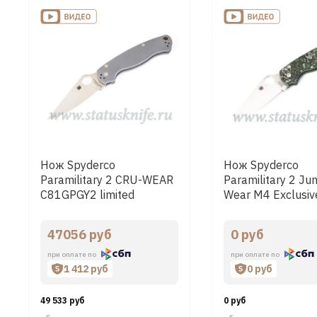
Нож Spyderco
Нож Spyderco
Paramilitary 2 CRU-WEAR
Paramilitary 2 Ju
C81GPGY2 limited
Wear M4 Exclusiv
SPC81FCGR2
47056 руб
0 руб
при оплате по
при оплате по
1 412 руб
0 руб
49 533 руб
0 руб