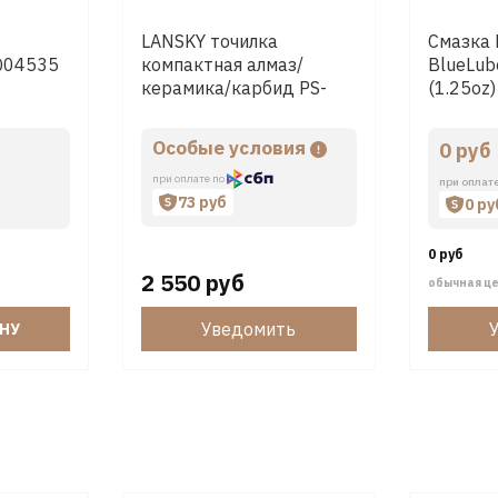
LANSKY точилка
Смазка
LQ04535
компактная алмаз/
BlueLub
керамика/карбид PS-
(1.25oz)
MED01
Особые условия
0 руб
при оплате по
при оплат
73 руб
0 ру
0 руб
2 550 руб
обычная ц
Уведомить
ИНУ