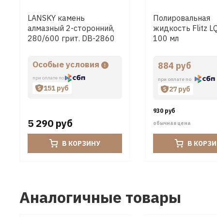
LANSKY камень
Полировальная
алмазный 2-сторонний,
жидкость Flitz 
280/600 грит. DB-2860
100 мл
Особые условия
884 руб
при оплате по
при оплате по
151 руб
27 руб
930 руб
5 290 руб
обычная цена
В КОРЗИНУ
В КОРЗ
Аналогичные товары