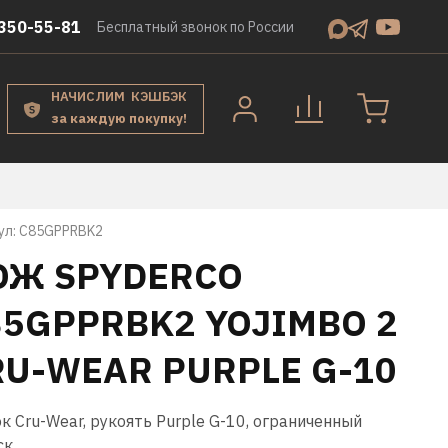
350-55-81
Бесплатный звонок по России
НАЧИСЛИМ КЭШБЭК
за каждую покупку!
ул:
C85GPPRBK2
ОЖ SPYDERCO
85GPPRBK2 YOJIMBO 2
RU-WEAR PURPLE G-10
к Cru-Wear, рукоять Purple G-10, ограниченный
ск