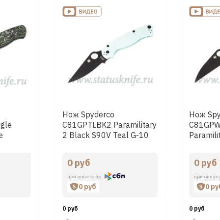
Нож Spyderco
Нож Spy
ngle
C81GPTLBK2 Paramilitary
C81GP
e
2 Black S90V Teal G-10
Paramil
Black G-
0 руб
0 руб
при оплате по
при оплат
0 руб
0 ру
0 руб
0 руб