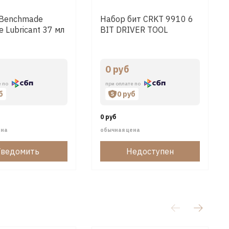
 Benchmade
Набор бит CRKT 9910 6
e Lubricant 37 мл
BIT DRIVER TOOL
0 руб
е по
при оплате по
б
0 руб
0 руб
ена
обычная цена
Уведомить
Недоступен