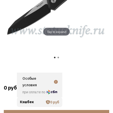
Tap to expand
Особые
условия
0 руб
при оплате по
Кэшбек
0 руб