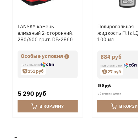
LANSKY камень
Полировальная
алмазный 2-сторонний,
жидкость Flitz 
280/600 грит. DB-2860
100 мл
Особые условия
884 руб
при оплате по
при оплате по
151 руб
27 руб
930 руб
5 290 руб
обычная цена
В КОРЗИНУ
В КОРЗ