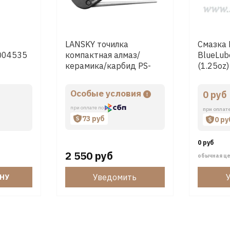
LANSKY точилка
Смазка
LQ04535
компактная алмаз/
BlueLub
керамика/карбид PS-
(1.25oz)
MED01
Особые условия
0 руб
при оплате по
при оплат
73 руб
0 ру
0 руб
2 550 руб
обычная ц
Уведомить
ИНУ