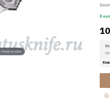
Socom
В на
10
Ос
Hover to zoom
пр
Кэш