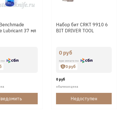
 Benchmade
Набор бит CRKT 9910 6
e Lubricant 37 мл
BIT DRIVER TOOL
0 руб
е по
при оплате по
б
0 руб
0 руб
ена
обычная цена
Уведомить
Недоступен