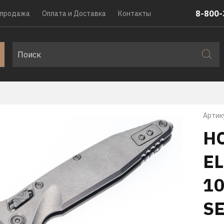
8-800-
спродажа
Оплата и Доставка
Контакты
Артик
Н
EL
1
S