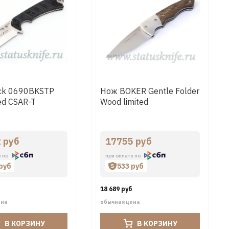
ck 0690BKSTP
Нож BOKER Gentle Folder
ed CSAR-T
Wood limited
 руб
17755 руб
е по
при оплате по
 руб
533 руб
18 689 руб
ена
обычная цена
В КОРЗИНУ
В КОРЗИНУ