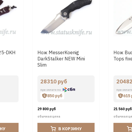
25-DKH
Нож MesserKoenig
Нож Bu
DarkStalker NEW Mini
Tops fix
Slim
28310 руб
20482
при оплате по
при оплат
850 руб
615
29 800 руб
21 560 руб
обычная цена
обычная ц
ИНУ
В КОРЗИНУ