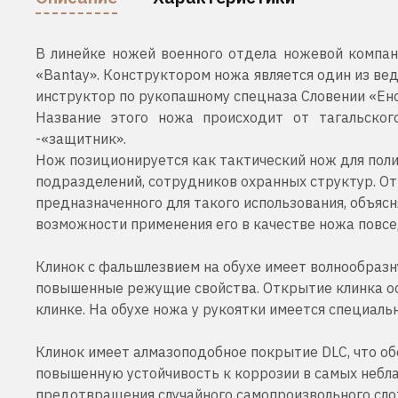
В линейке ножей военного отдела ножевой компан
«Bantay». Конструктором ножа является один из ве
инструктор по рукопашному спецназа Словении «Енот
Название этого ножа происходит от тагальског
-«защитник».
Нож позиционируется как тактический нож для поли
подразделений, сотрудников охранных структур. О
предназначенного для такого использования, объясн
возможности применения его в качестве ножа повсе
Клинок с фальшлезвием на обухе имеет волнообразн
повышенные режущие свойства. Открытие клинка ос
клинке. На обухе ножа у рукоятки имеется специаль
Клинок имеет алмазоподобное покрытие DLC, что об
повышенную устойчивость к коррозии в самых небла
предотвращения случайного самопроизвольного сло