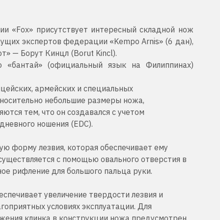
ии «Fox» присутствует интересный складной нож
дущих экспертов федерации «Kempo Arnis» (6 дан),
» — Борут Кинцл (Borut Kincl).
о «бантай» (официальный язык на Филиппинах)
цейских, армейских и специальных
тносительно небольшие размеры ножа,
яются тем, что он создавался с учетом
дневного ношения (EDC).
ую форму лезвия, которая обеспечивает ему
уществляется с помощью овального отверстия в
ное рифление для большого пальца руки.
еспечивает увеличение твердости лезвия и
гоприятных условиях эксплуатации. Для
жения клинка в конструкции ножа предусмотрен