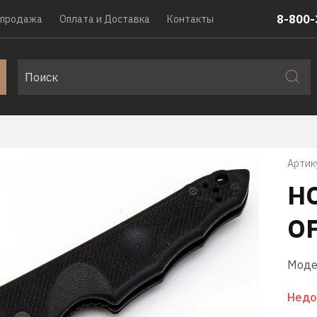
8-800-
спродажа
Оплата и Доставка
Контакты
Артик
Н
OF
Моде
Недо