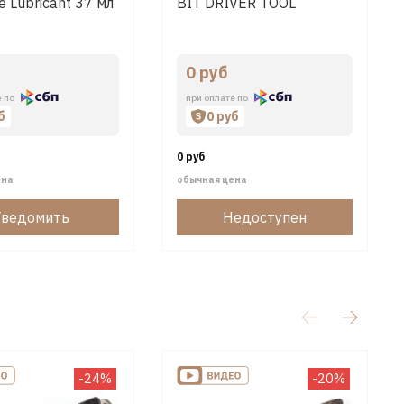
e Lubricant 37 мл
BIT DRIVER TOOL
0 руб
е по
при оплате по
б
0 руб
0 руб
ена
обычная цена
Уведомить
Недоступен
-24%
-20%