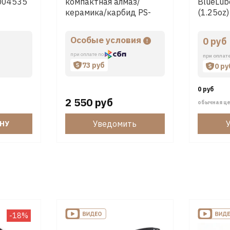
LQ04535
компактная алмаз/
BlueLub
керамика/карбид PS-
(1.25oz)
MED01
Особые условия
0 руб
при оплате по
при оплат
73 руб
0 ру
0 руб
2 550 руб
обычная ц
Уведомить
ИНУ
-18%