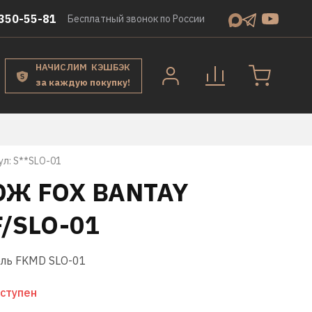
350-55-81
Бесплатный звонок по России
НАЧИСЛИМ КЭШБЭК
за каждую покупку!
ул:
S**SLO-01
ОЖ FOX BANTAY
/SLO-01
ль FKMD SLO-01
ступен