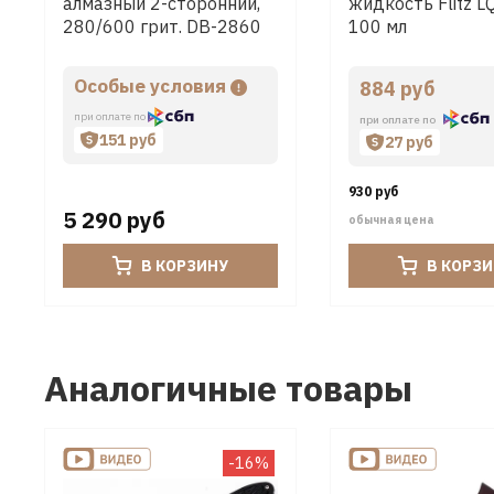
алмазный 2-сторонний,
жидкость Flitz 
280/600 грит. DB-2860
100 мл
Особые условия
884 руб
при оплате по
при оплате по
151 руб
27 руб
930 руб
5 290 руб
обычная цена
В КОРЗИНУ
В КОРЗ
Аналогичные товары
-16%