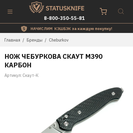
8-800-350-55-81
НАЧИСЛИМ КЭШБЭК
за каждую покупку!
Главная
Бренды
Cheburkov
НОЖ ЧЕБУРКОВА СКАУТ М390
КАРБОН
Артикул:
Скаут-К