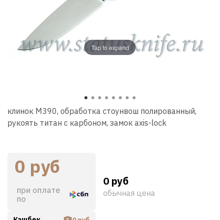
Tap to expand
клинок М390, обработка стоунвош полированный,
рукоять титан с карбоном, замок axis-lock
0 руб
0 руб
при оплате
обычная цена
по
Кэшбек
0 руб