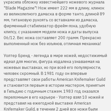
украсила обложку известнейшего ножевого журнала
"Blade Magazine"! Нож имеет 222 мм в длину, клинок
из великолепного дамаска в форме танто, длиной 89
мм, титановую рукоять со вставками из дамаска,
фирменный стабилизатор фрейм-лока, удобную
клипсу, с указанием модели ножа и даты выпуска
06/12. Вес ножа составляет 200 грамм. Прекрасно
выполненный нож без изъянов, отличная механика!
Уолтер Бренд - легенда в мире ножей, недостижимый
идеал для многих, фигура издалека узнаваемая на
ножевых выставках, но при всей его популярности,
человек скромный. В 1981 году он впервые
представляет свои работы American Knifemaker Guild
и становится первым в истории мастером, принятым
в Гильдию с годичным стажем. 1983 год оказался
переломным в его карьере - Уолтер взял 10 ножей и
представил на ежегодной выставке American
Knifemaker Guild, в течении 2 дней все ножи были