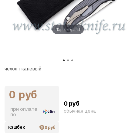
Tap to expand
чехол тканевый
0 руб
0 руб
при оплате
обычная цена
по
Кэшбек
0 руб