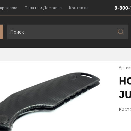
8-800-
спродажа
Оплата и Доставка
Контакты
Артик
Н
JU
Каст