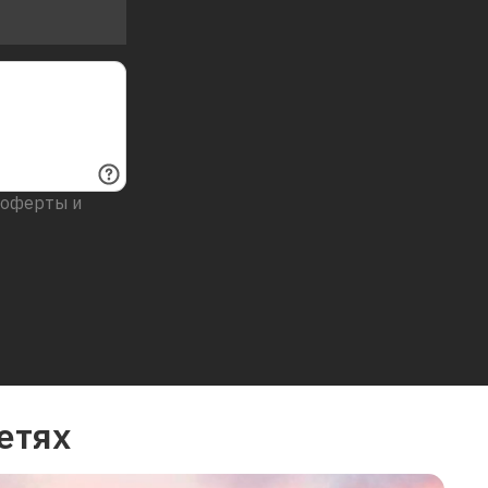
 оферты и
етях