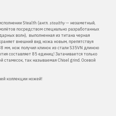
сполнении Stealth (англ.
stealthy
— незаметный,
амолётов посредством специально разработанных
арных волн), выполненная из титана черная
охраняет внешний вид ножа новым, препятствуя
38 мм, нож получил клинок из стали S35VN длиною
ытия составляет 85 единиц! Затачивается только
 стамесок, так называемая Chisel grind. Осевой
шей коллекции ножей!