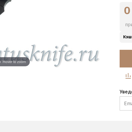
0
пр
Кэш
Hover to zoom
Увед