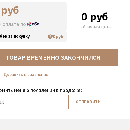
 руб
0 руб
и оплате по
обычная цена
бек за покупку
0 руб
ТОВАР ВРЕМЕННО ЗАКОНЧИЛСЯ
Hover to zoom
Добавить в сравнение
омить меня о появлении в продаже:
ОТПРАВИТЬ