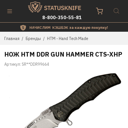
8-800-350-55-81
НАЧИСЛИМ КЭШБЭК
за каждую покупку!
Главная
Бренды
HTM - Hand Tech Made
НОЖ HTM DDR GUN HAMMER CTS-XHP
Артикул:
SR**DDR99664