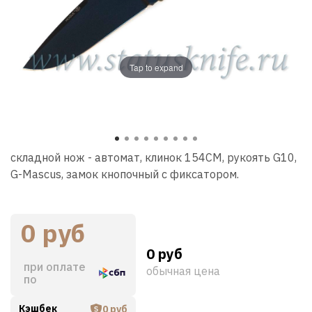
Tap to expand
складной нож - автомат, клинок 154СМ, рукоять G10,
G-Mascus, замок кнопочный с фиксатором.
0 руб
0 руб
при оплате
обычная цена
по
Кэшбек
0 руб