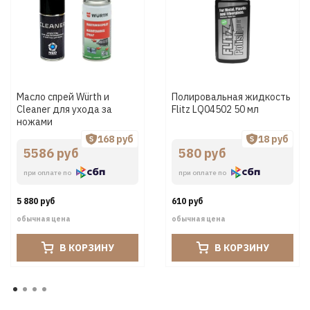
Масло спрей Würth и
Полировальная жидкость
Cleaner для ухода за
Flitz LQ04502 50 мл
ножами
168 руб
18 руб
5586 руб
580 руб
при оплате по
при оплате по
5 880 руб
610 руб
обычная цена
обычная цена
В КОРЗИНУ
В КОРЗИНУ