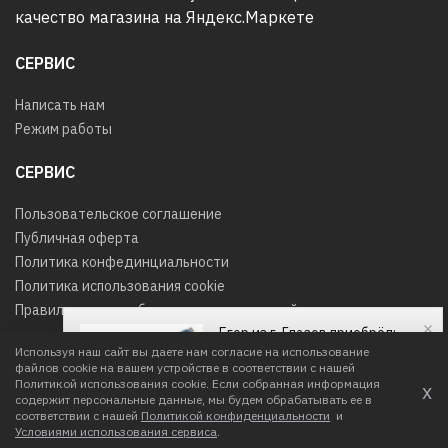
СЕРВИС
Написать нам
Режим работы
СЕРВИС
Пользовательское соглашение
Публичная оферта
Политика конфединциальности
Политика использования cookie
Правила оплаты и безопасность платежей, возврат товара
Егор из г. Глазов приобрёл:
Используя наш сайт вы даете нам согласие на использование
Нож SOG 12-79-01-57 Altair XR
файлов cookie на вашем устройстве в соответствии с нашей
© 2026
Любое использование контента без письменного
Политикой использования cookie. Если собранная информация
х
разрешения запрещено
содержит персональные данные, мы будем обрабатывать ее в
соответствии с нашей
Политикой конфиденциальности
и
Интернет-магазин создан в IIG
Условиями использования сервиса
.