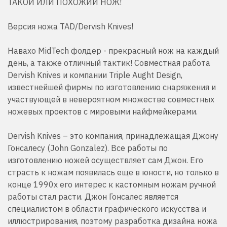
ТАКОЙ ИЛИ ПОХОЖИЙ НОЖ!
Версия ножа TAD/Dervish Knives!
Навахо
Mid
Tech
фолдер - прекрасный нож на каждый
день, а также отличный тактик! Совместная работа
Dervish Knives и компании Triple Aught Design,
известнейшей фирмы по изготовлению снаряжения и
участвующей в невероятном множестве совместных
ножевых проектов с мировыми найфмейкерами.
Dervish Knives – это компания, принадлежащая Джону
Гонсалесу (John Gonzalez). Все работы по
изготовлению ножей осуществляет сам Джон. Его
страсть к ножам появилась еще в юности, но только в
конце 1990х его интерес к кастомным ножам ручной
работы стал расти. Джон Гонсалес является
специалистом в области графического искусства и
иллюстрирования, поэтому разработка дизайна ножа