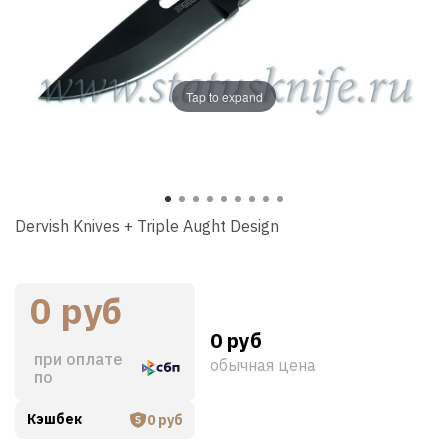
Tap to expand
Dervish Knives + Triple Aught Design
0 руб
0 руб
при оплате
обычная цена
по
Кэшбек
0 руб