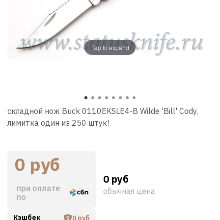
Tap to expand
складной нож Buck 0110EKSLE4-B Wilde 'Bill' Cody,
лимитка один из 250 штук!
0 руб
0 руб
при оплате
обычная цена
по
Кэшбек
0 руб