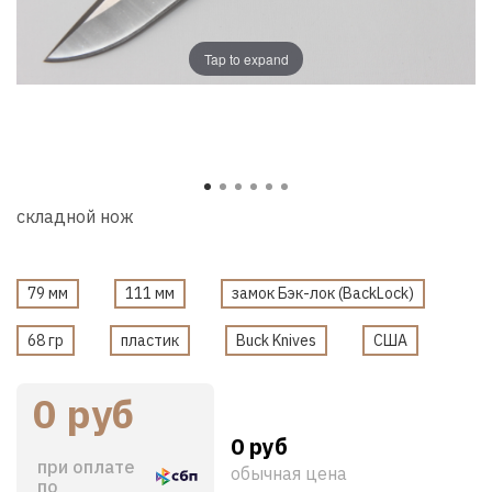
Tap to expand
складной нож
79 мм
111 мм
замок Бэк-лок (BackLock)
68 гр
пластик
Buck Knives
США
0 руб
0 руб
при оплате
обычная цена
по