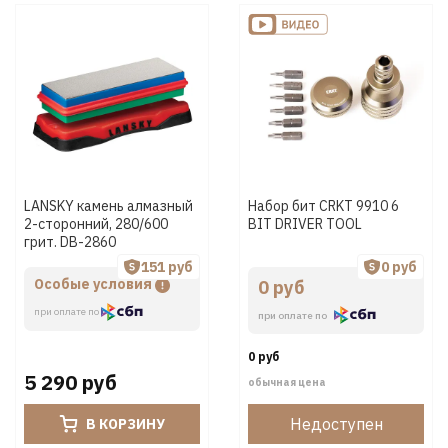
LANSKY камень алмазный
Набор бит CRKT 9910 6
2-сторонний, 280/600
BIT DRIVER TOOL
грит. DB-2860
151 руб
0 руб
Особые условия
0 руб
при оплате по
при оплате по
0 руб
5 290 руб
обычная цена
Недоступен
В КОРЗИНУ