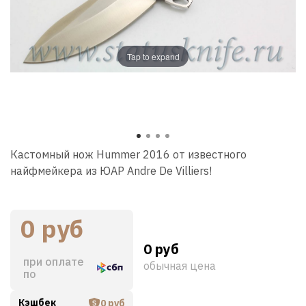
Tap to expand
Кастомный нож Hummer 2016 от известного
найфмейкера из ЮАР Andre De Villiers!
0 руб
0 руб
при оплате
обычная цена
по
Кэшбек
0 руб